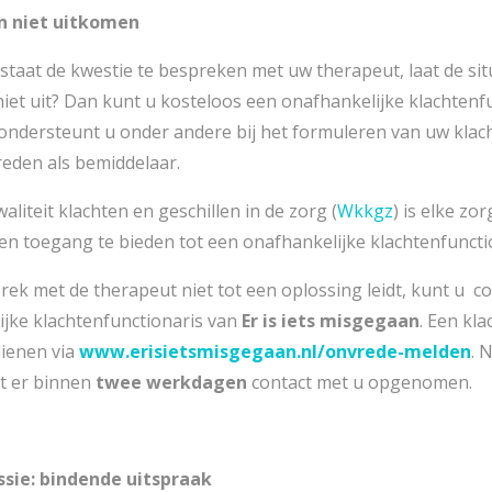
en niet uitkomen
n staat de kwestie te bespreken met uw therapeut, laat de situ
et uit? Dan kunt u kosteloos een onafhankelijke klachtenf
ondersteunt u onder andere bij het formuleren van uw klac
eden als bemiddelaar.
liteit klachten en geschillen in de zorg (
Wkkgz
) is elke zo
nten toegang te bieden tot een onafhankelijke klachtenfuncti
ek met de therapeut niet tot een oplossing leidt, kunt u 
ijke klachtenfunctionaris van
Er is iets misgegaan
. Een kl
dienen via
www.erisietsmisgegaan.nl/onvrede-melden
. 
t er binnen
twee werkdagen
contact met u opgenomen.
sie: bindende uitspraak