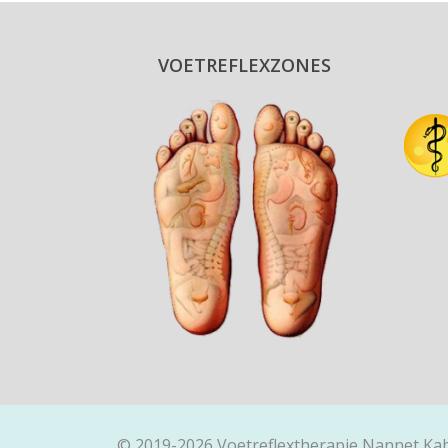
VOETREFLEXZONES
© 2019-2026 Voetreflextherapie Nannet Ka