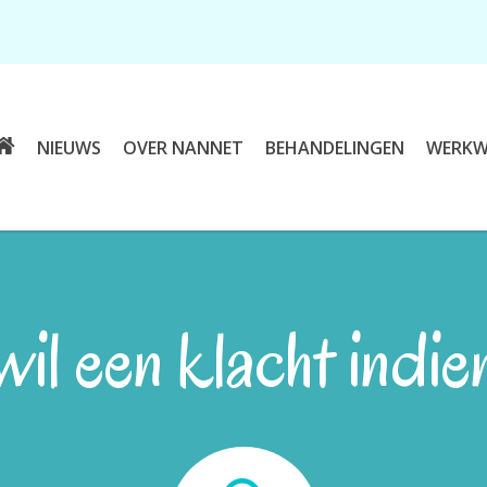
NIEUWS
OVER NANNET
BEHANDELINGEN
WERKWI
wil een klacht indie