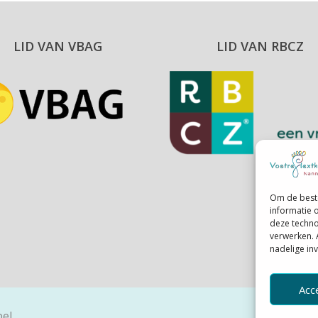
LID VAN VBAG
LID VAN RBCZ
Om de beste
informatie 
deze techno
verwerken. 
nadelige in
Acc
bel