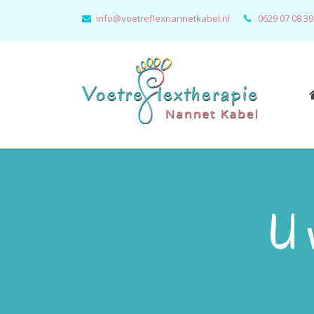
info@voetreflexnannetkabel.nl
0629 07 08 39
U 