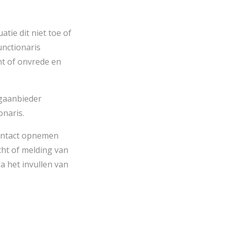
atie dit niet toe of
unctionaris
ht of onvrede en
rgaanbieder
onaris.
contact opnemen
acht of melding van
Na het invullen van