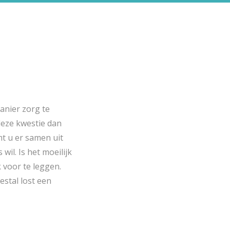
anier zorg te
deze kwestie dan
t u er samen uit
il. Is het moeilijk
 voor te leggen.
stal lost een