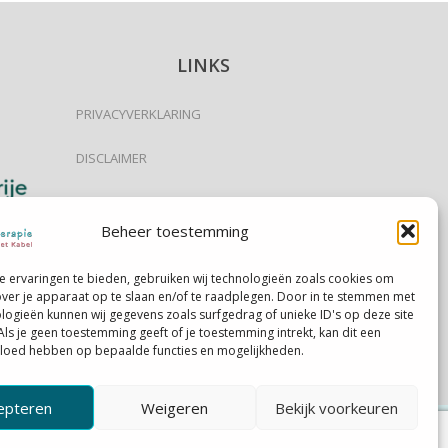
LINKS
PRIVACYVERKLARING
DISCLAIMER
EEN AFSPRAAK MAKEN
Beheer toestemming
EEN AFSPRAAK ANNULEREN
 ervaringen te bieden, gebruiken wij technologieën zoals cookies om
U WILT EEN KLACHT INDIENEN?
over je apparaat op te slaan en/of te raadplegen. Door in te stemmen met
logieën kunnen wij gegevens zoals surfgedrag of unieke ID's op deze site
Als je geen toestemming geeft of je toestemming intrekt, kan dit een
ALGEMENE VOORWAARDEN
vloed hebben op bepaalde functies en mogelijkheden.
epteren
Weigeren
Bekijk voorkeuren
webdesign:
Goedkoop Uw Website