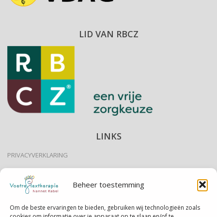
LID VAN RBCZ
LINKS
PRIVACYVERKLARING
DISCLAIMER
Beheer toestemming
EEN AFSPRAAK MAKEN
Om de beste ervaringen te bieden, gebruiken wij technologieën zoals
cookies om informatie over je apparaat op te slaan en/of te