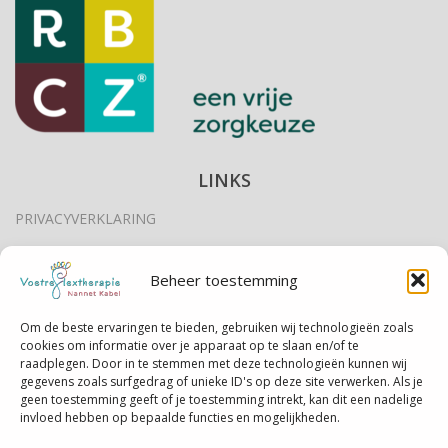
LINKS
PRIVACYVERKLARING
DISCLAIMER
Beheer toestemming
EEN AFSPRAAK MAKEN
Om de beste ervaringen te bieden, gebruiken wij technologieën zoals
cookies om informatie over je apparaat op te slaan en/of te
EEN AFSPRAAK ANNULEREN
raadplegen. Door in te stemmen met deze technologieën kunnen wij
gegevens zoals surfgedrag of unieke ID's op deze site verwerken. Als je
U WILT EEN KLACHT INDIENEN?
geen toestemming geeft of je toestemming intrekt, kan dit een nadelige
invloed hebben op bepaalde functies en mogelijkheden.
ALGEMENE VOORWAARDEN