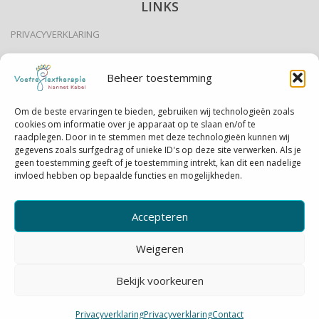
LINKS
PRIVACYVERKLARING
DISCLAIMER
Beheer toestemming
EEN AFSPRAAK MAKEN
Om de beste ervaringen te bieden, gebruiken wij technologieën zoals
cookies om informatie over je apparaat op te slaan en/of te
EEN AFSPRAAK ANNULEREN
raadplegen. Door in te stemmen met deze technologieën kunnen wij
gegevens zoals surfgedrag of unieke ID's op deze site verwerken. Als je
U WILT EEN KLACHT INDIENEN?
geen toestemming geeft of je toestemming intrekt, kan dit een nadelige
invloed hebben op bepaalde functies en mogelijkheden.
ALGEMENE VOORWAARDEN
Accepteren
Weigeren
© 2019-2026 Voetreflextherapie Nannet Kabel
Bekijk voorkeuren
webdesign:
Goedkoop Uw Website
Privacyverklaring
Privacyverklaring
Contact